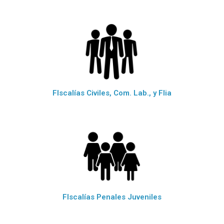
FIscalías Civiles, Com. Lab., y Flia
FIscalías Penales Juveniles