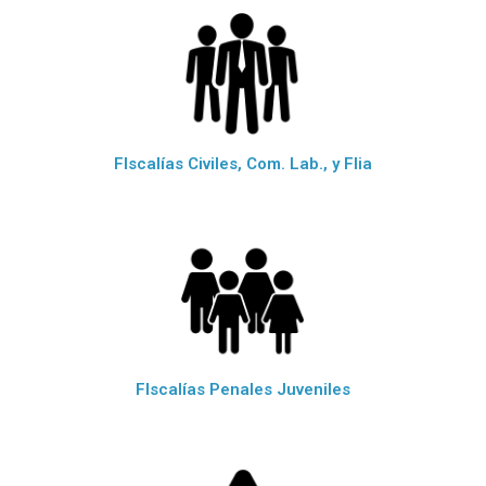
FIscalías Civiles, Com. Lab., y Flia
FIscalías Penales Juveniles