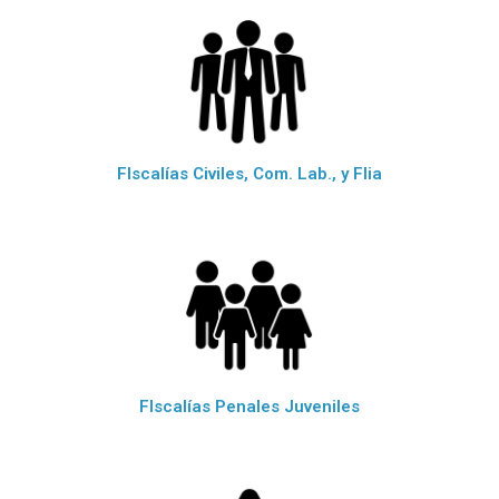
FIscalías Civiles, Com. Lab., y Flia
FIscalías Penales Juveniles