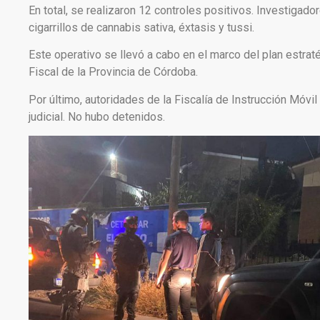
En total, se realizaron 12 controles positivos. Investigado
cigarrillos de cannabis sativa, éxtasis y tussi.
Este operativo se llevó a cabo en el marco del plan estraté
Fiscal de la Provincia de Córdoba.
Por último, autoridades de la Fiscalía de Instrucción Móvi
judicial. No hubo detenidos.