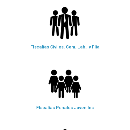
FIscalías Civiles, Com. Lab., y Flia
FIscalías Penales Juveniles