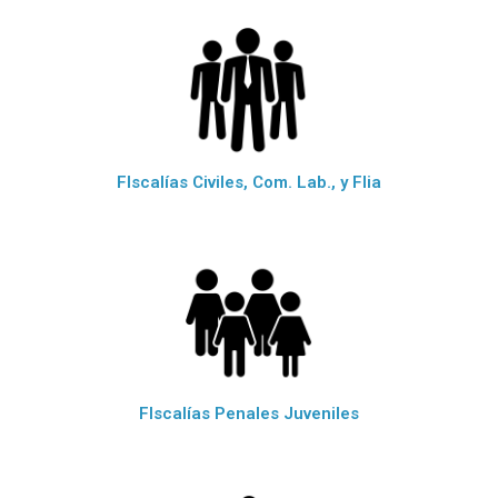
FIscalías Civiles, Com. Lab., y Flia
FIscalías Penales Juveniles