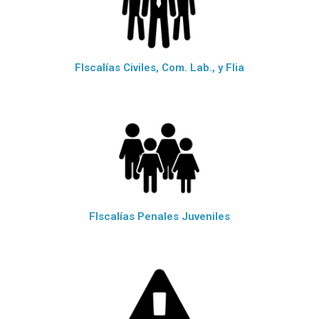
FIscalías Civiles, Com. Lab., y Flia
FIscalías Penales Juveniles