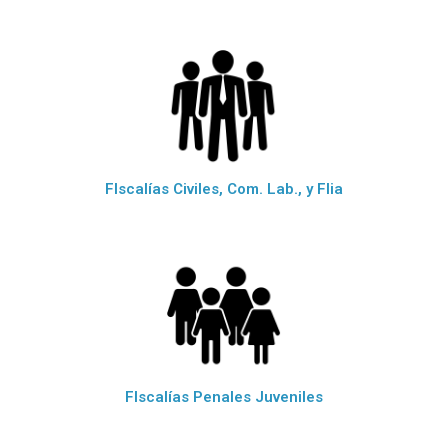
FIscalías Civiles, Com. Lab., y Flia
FIscalías Penales Juveniles