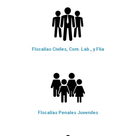
FIscalías Civiles, Com. Lab., y Flia
FIscalías Penales Juveniles