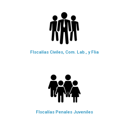
FIscalías Civiles, Com. Lab., y Flia
FIscalías Penales Juveniles