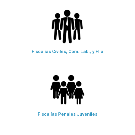
FIscalías Civiles, Com. Lab., y Flia
FIscalías Penales Juveniles