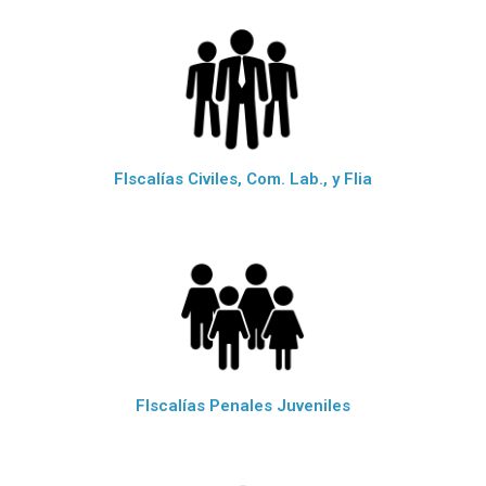
FIscalías Civiles, Com. Lab., y Flia
FIscalías Penales Juveniles