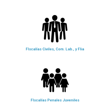
FIscalías Civiles, Com. Lab., y Flia
FIscalías Penales Juveniles