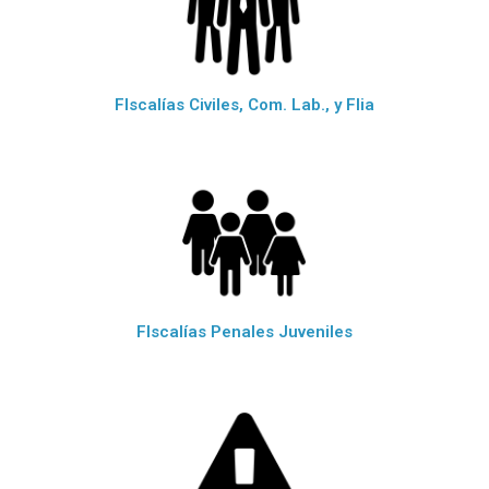
FIscalías Civiles, Com. Lab., y Flia
FIscalías Penales Juveniles