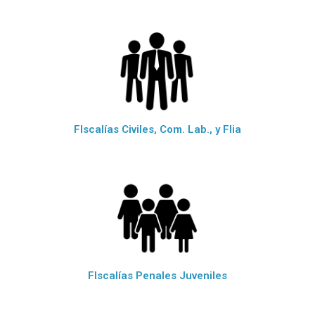
FIscalías Civiles, Com. Lab., y Flia
FIscalías Penales Juveniles