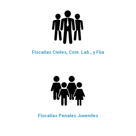
FIscalías Civiles, Com. Lab., y Flia
FIscalías Penales Juveniles