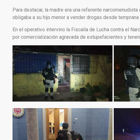
Para destacar, la madre era una referente narcomenudista
obligaba a su hijo menor a vender drogas desde temprana
En el operativo intervino la Fiscalía de Lucha contra el Nar
por comercialización agravada de estupefacientes y tenenc