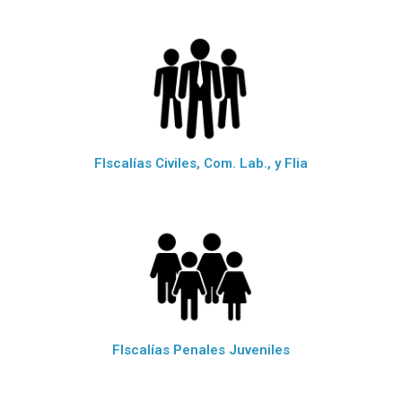
FIscalías Civiles, Com. Lab., y Flia
FIscalías Penales Juveniles