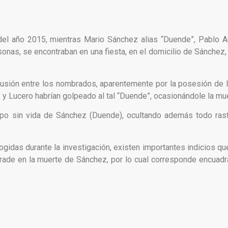
del año 2015, mientras Mario Sánchez alias “Duende”, Pablo A
rsonas, se encontraban en una fiesta, en el domicilio de Sánchez,
usión entre los nombrados, aparentemente por la posesión de l
 y Lucero habrían golpeado al tal “Duende”, ocasionándole la mue
po sin vida de Sánchez (Duende), ocultando además todo rast
cogidas durante la investigación, existen importantes indicios q
ndrade en la muerte de Sánchez, por lo cual corresponde encuad