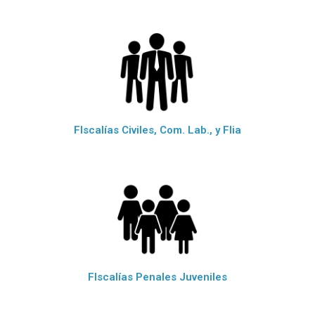
FIscalías Civiles, Com. Lab., y Flia
FIscalías Penales Juveniles