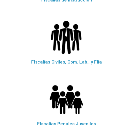
FIscalías de Instrucción
FIscalías Civiles, Com. Lab., y Flia
FIscalías Penales Juveniles