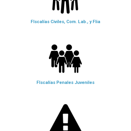
FIscalías Civiles, Com. Lab., y Flia
FIscalías Penales Juveniles