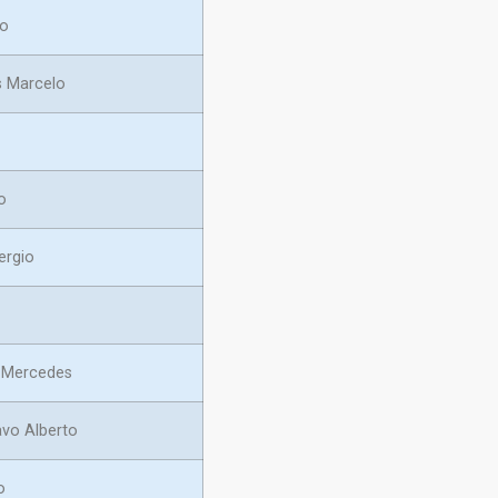
lo
s Marcelo
o
rgio
 Mercedes
vo Alberto
o