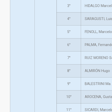
3°
HIDALGO Marce
4°
SARAGUSTI, Lui
5°
FENOLL, Marcelo
6°
PALMA, Fernand
7°
RUIZ MORENO Se
8°
ALMIRÓN Hugo
9°
BALESTRINI Ma.
10°
AROCENA, Gusta
11°
SICARDI, Marcel