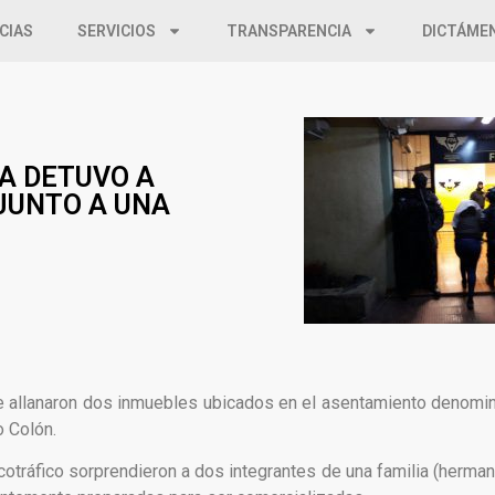
CIAS
SERVICIOS
TRANSPARENCIA
DICTÁME
A DETUVO A
JUNTO A UNA
l se allanaron dos inmuebles ubicados en el asentamiento denomi
o Colón.
rcotráfico sorprendieron a dos integrantes de una familia (herma