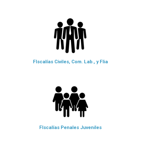
FIscalías Civiles, Com. Lab., y Flia
FIscalías Penales Juveniles