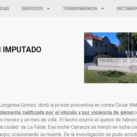
CIAS
SERVICIOS
TRANSPARENCIA
DICTÁME
N IMPUTADO
l Jorgelina Gómez, dictó la prisión preventiva en contra César M
lemente calificado por el vínculo y por violencia de géner
o
o meses y un mes de vida.. El hecho ocurrió el quince de febrer
 la ciudad de La Falda. Esa noche Carranza se trenzó en lucha con
rpo, ocasionando su muerte. De la investigación se pudo acredit