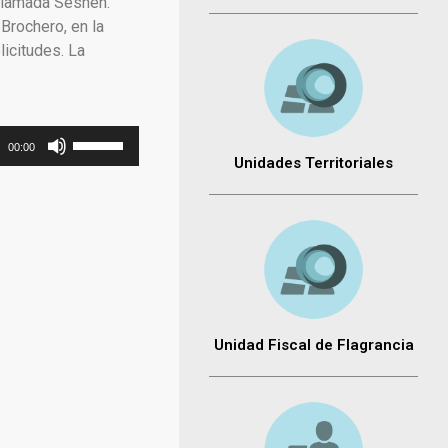
 llamada Seshen.
Brochero, en la
icitudes. La
Utiliza
00:00
las
Unidades Territoriales
teclas
de
flecha
arriba/abajo
para
aumentar
o
Unidad Fiscal de Flagrancia
disminuir
el
volumen.