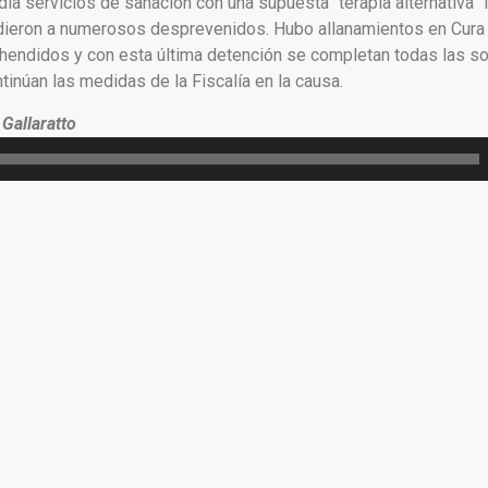
día servicios de sanación con una supuesta “terapia alternativa”
ieron a numerosos desprevenidos. Hubo allanamientos en Cura 
endidos y con esta última detención se completan todas las sol
inúan las medidas de la Fiscalía en la causa.
 Gallaratto