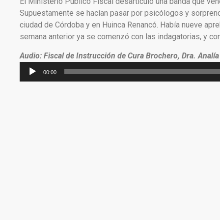
El Ministerio Público Fiscal desarticuló una banda que ven
Supuestamente se hacían pasar por psicólogos y sorprend
ciudad de Córdoba y en Huinca Renancó. Había nueve apreh
semana anterior ya se comenzó con las indagatorias, y cont
Audio: Fiscal de Instrucción de Cura Brochero, Dra. Analía
Reproductor
00:00
de
audio