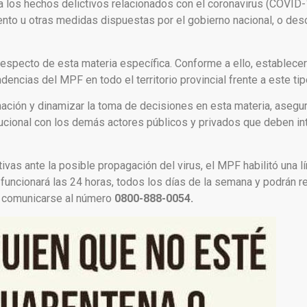
e a los hechos delictivos relacionados con el coronavirus (COVID-
iento u otras medidas dispuestas por el gobierno nacional, o des
especto de esta materia específica. Conforme a ello, establecer
dencias del MPF en todo el territorio provincial frente a este ti
mación y dinamizar la toma de decisiones en esta materia, aseg
itucional con los demás actores públicos y privados que deben in
vas ante la posible propagación del virus, el MPF habilitó una l
 funcionará las 24 horas, todos los días de la semana y podrán r
rá comunicarse al número
0800-888-0054.