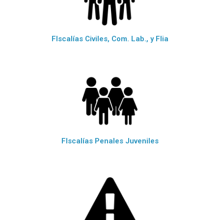
FIscalías Civiles, Com. Lab., y Flia
FIscalías Penales Juveniles