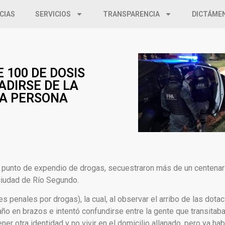
CIAS
SERVICIOS
TRANSPARENCIA
DICTÁME
 100 DE DOSIS
ADIRSE DE LA
RA PERSONA
 un punto de expendio de drogas, secuestraron más de un centenar
ciudad de Río Segundo.
 penales por drogas), la cual, al observar el arribo de las dota
ño en brazos e intentó confundirse entre la gente que transitaba p
er otra identidad y no vivir en el domicilio allanado, pero ya hab