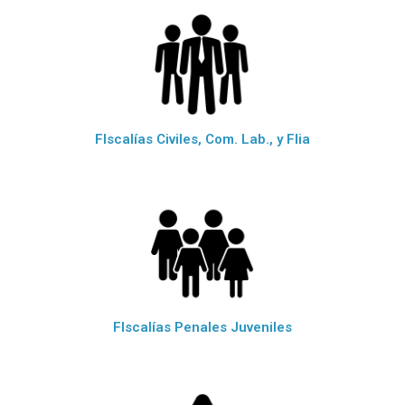
FIscalías Civiles, Com. Lab., y Flia
FIscalías Penales Juveniles