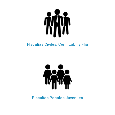
FIscalías Civiles, Com. Lab., y Flia
FIscalías Penales Juveniles