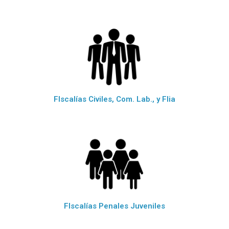
FIscalías Civiles, Com. Lab., y Flia
FIscalías Penales Juveniles