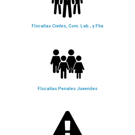
FIscalías Civiles, Com. Lab., y Flia
FIscalías Penales Juveniles